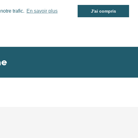
otre trafic.
En savoir plus
J'ai compris
me