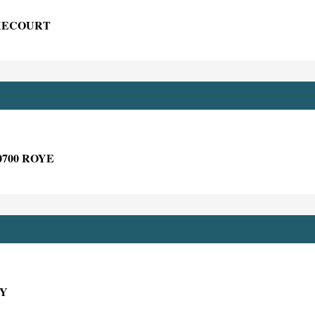
IXECOURT
0700 ROYE
SY