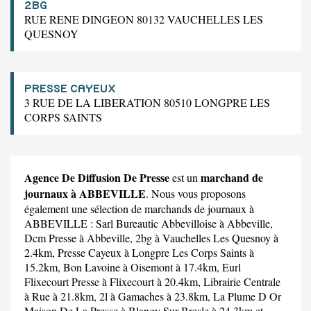
2BG
RUE RENE DINGEON 80132 VAUCHELLES LES
QUESNOY
PRESSE CAYEUX
3 RUE DE LA LIBERATION 80510 LONGPRE LES
CORPS SAINTS
Agence De Diffusion De Presse
marchand de
est un
journaux à ABBEVILLE
. Nous vous proposons
également une sélection de marchands de journaux à
ABBEVILLE :
Sarl Bureautic Abbevilloise
à Abbeville,
Dcm Presse
à Abbeville,
2bg
à Vauchelles Les Quesnoy à
2.4km,
Presse Cayeux
à Longpre Les Corps Saints à
15.2km,
Bon Lavoine
à Oisemont à 17.4km,
Eurl
Flixecourt Presse
à Flixecourt à 20.4km,
Librairie Centrale
à Rue à 21.8km,
2l
à Gamaches à 23.8km,
La Plume D Or
Maison De La Presse
à Blangy Sur Bresle à 24.3km et