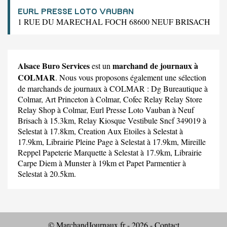
EURL PRESSE LOTO VAUBAN
1 RUE DU MARECHAL FOCH 68600 NEUF BRISACH
Alsace Buro Services
marchand de journaux à
est un
COLMAR
. Nous vous proposons également une sélection
de marchands de journaux à COLMAR :
Dg Bureautique
à
Colmar,
Art Princeton
à Colmar,
Cofec Relay Relay Store
Relay Shop
à Colmar,
Eurl Presse Loto Vauban
à Neuf
Brisach à 15.3km,
Relay Kiosque Vestibule Sncf 349019
à
Selestat à 17.8km,
Creation Aux Etoiles
à Selestat à
17.9km,
Librairie Pleine Page
à Selestat à 17.9km,
Mireille
Reppel Papeterie Marquette
à Selestat à 17.9km,
Librairie
Carpe Diem
à Munster à 19km et
Papet Parmentier
à
Selestat à 20.5km.
© MarchandJournaux.fr - 2026 -
Contact