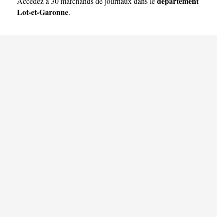
Garonne
département
Accédez à 30 marchands de journaux dans le
Lot-et-Garonne
.