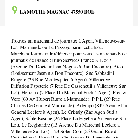
LAMOTHE MAGNAC 47550 BOE
Trouvez un marchand de journaux à
Agen
,
Villeneuve-sur-
Lot
,
Marmande
ou
Le Passage
parmi cette liste.
MarchandJournaux.fr référence pour vous les marchands de
journaux de France :
Buro Services France K Do47
(Avenue Du Docteur Jean Nogues à Bon Encontre)
,
Atco
(Lotissement Jasmin à Bon Encontre)
,
Snc Sabbadini
Faugere (23 Rue Montesquieu à Agen)
,
Villeneuve
Diffusion Papeterie (7 Rue De Casseneuil à Villeneuve Sur
Lot)
,
Heliolux (7 Place Du Marechal Foch à Agen)
,
Fred &
Vero (60 Av Hubert Ruffe à Marmande)
,
P P L (69 Rue
Charles De Gaulle à Marmande)
,
Artempo (849 Avenue Du
General Leclerc à Agen)
,
Le Cristaly (Zac Agen Sud à
Agen)
,
Sable Basque (26 Place La Fayette à Villeneuve Sur
Lot)
,
Le Regisandre (13 Avenue Du Marechal Leclerc à
Villeneuve Sur Lot)
,
123 Soleil Com (55 Grand Rue à
Casteljaloux)
,
Paper Bard (26 Avenue De Lacapelette à