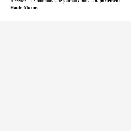
Marne
département
Accédez à 13 marchands de journaux dans le
Haute-Marne
.