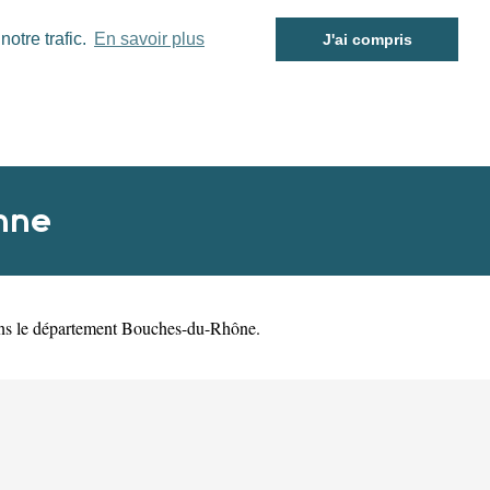
otre trafic.
En savoir plus
J'ai compris
nne
s le département
Bouches-du-Rhône
.