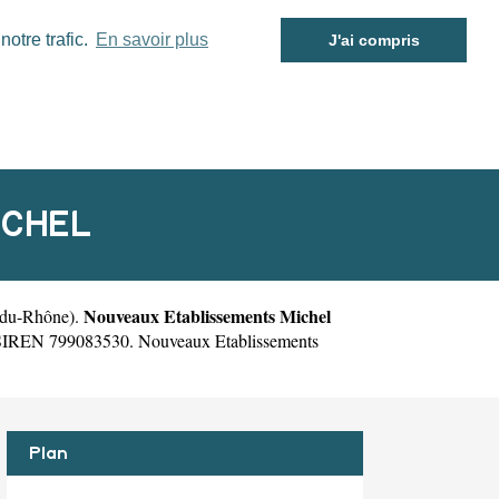
otre trafic.
En savoir plus
J'ai compris
ICHEL
Nouveaux Etablissements Michel
-du-Rhône
).
le SIREN 799083530. Nouveaux Etablissements
Plan