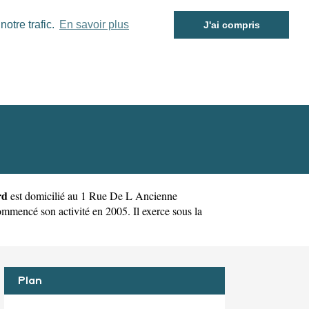
otre trafic.
En savoir plus
J'ai compris
rd
est domicilié au 1 Rue De L Ancienne
ncé son activité en 2005. Il exerce sous la
Plan