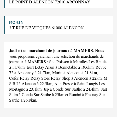
LE POINT D ALENCON 72610 ARCONNAY
MORIN
3 T RUE DE VICQUES 61000 ALENCON
Jadi
marchand de journaux à MAMERS
est un
. Nous
vous proposons également une sélection de marchands de
journaux à MAMERS :
Snc Poisson
à Marolles Les Braults
à 11.7km,
Eurl Letay Alain
à Bonnetable à 19.6km,
Revue
72
à Arconnay à 21.7km,
Morin
à Alencon à 21.8km,
Cofec Relay Relay Store Relay Shop
à Alencon à 22km,
M
S B I
à Alencon à 22.5km,
Ann Presse
à Saint Langis Les
Mortagne à 23.1km,
Jsp
à Conde Sur Sarthe à 24.4km,
Sarl
Snjm
à Conde Sur Sarthe à 25km et
Romini
à Fresnay Sur
Sarthe à 26.8km.