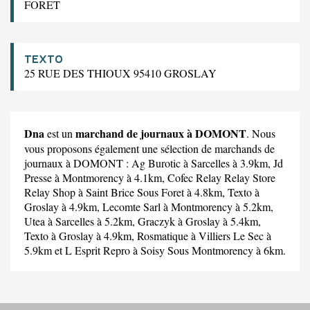
FORET
TEXTO
25 RUE DES THIOUX 95410 GROSLAY
Dna
marchand de journaux à DOMONT
est un
. Nous
vous proposons également une sélection de marchands de
journaux à DOMONT :
Ag Burotic
à Sarcelles à 3.9km,
Jd
Presse
à Montmorency à 4.1km,
Cofec Relay Relay Store
Relay Shop
à Saint Brice Sous Foret à 4.8km,
Texto
à
Groslay à 4.9km,
Lecomte Sarl
à Montmorency à 5.2km,
Utea
à Sarcelles à 5.2km,
Graczyk
à Groslay à 5.4km,
Texto
à Groslay à 4.9km,
Rosmatique
à Villiers Le Sec à
5.9km et
L Esprit Repro
à Soisy Sous Montmorency à 6km.