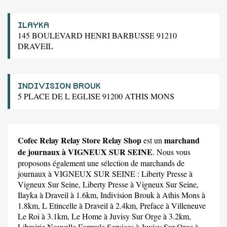
ILAYKA
145 BOULEVARD HENRI BARBUSSE 91210
DRAVEIL
INDIVISION BROUK
5 PLACE DE L EGLISE 91200 ATHIS MONS
Cofec Relay Relay Store Relay Shop
marchand
est un
de journaux à VIGNEUX SUR SEINE
. Nous vous
proposons également une sélection de marchands de
journaux à VIGNEUX SUR SEINE :
Liberty Presse
à
Vigneux Sur Seine,
Liberty Presse
à Vigneux Sur Seine,
Ilayka
à Draveil à 1.6km,
Indivision Brouk
à Athis Mons à
1.8km,
L Etincelle
à Draveil à 2.4km,
Preface
à Villeneuve
Le Roi à 3.1km,
Le Home
à Juvisy Sur Orge à 3.2km,
Librairie Nouvelle Formule Services
à Juvisy Sur Orge à