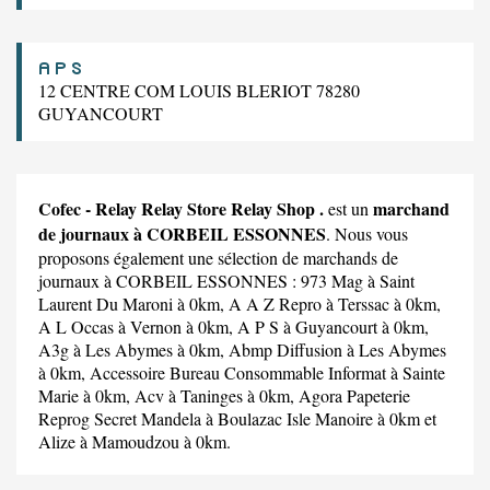
A P S
12 CENTRE COM LOUIS BLERIOT 78280
GUYANCOURT
Cofec - Relay Relay Store Relay Shop .
marchand
est un
de journaux à CORBEIL ESSONNES
. Nous vous
proposons également une sélection de marchands de
journaux à CORBEIL ESSONNES :
973 Mag
à Saint
Laurent Du Maroni à 0km,
A A Z Repro
à Terssac à 0km,
A L Occas
à Vernon à 0km,
A P S
à Guyancourt à 0km,
A3g
à Les Abymes à 0km,
Abmp Diffusion
à Les Abymes
à 0km,
Accessoire Bureau Consommable Informat
à Sainte
Marie à 0km,
Acv
à Taninges à 0km,
Agora Papeterie
Reprog Secret Mandela
à Boulazac Isle Manoire à 0km et
Alize
à Mamoudzou à 0km.