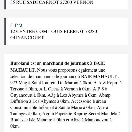
35 RUE SADI CARNOT 27200 VERNON
A P S
12 CENTRE COM LOUIS BLERIOT 78280
GUYANCOURT
Buroland
marchand de journaux à BAIE
est un
MAHAULT
. Nous vous proposons également une
sélection de marchands de journaux à BAIE MAHAULT :
973 Mag
à Saint Laurent Du Maroni à 0km,
A A Z Repro
à
Terssac à 0km,
A L Occas
à Vernon à 0km,
A P S
à
Guyancourt à 0km,
A3g
à Les Abymes à 0km,
Abmp
Diffusion
à Les Abymes à 0km,
Accessoire Bureau
Consommable Informat
à Sainte Marie à 0km,
Acv
à
Taninges à 0km,
Agora Papeterie Reprog Secret Mandela
à
Boulazac Isle Manoire à 0km et
Alize
à Mamoudzou à
0km.