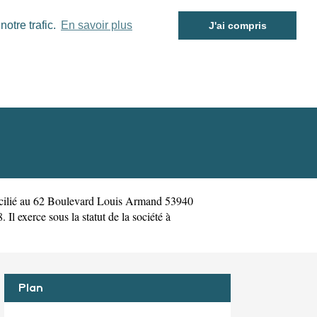
otre trafic.
En savoir plus
J'ai compris
cilié au 62 Boulevard Louis Armand 53940
l exerce sous la statut de la société à
Plan