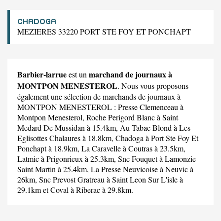
CHADOGA
MEZIERES 33220 PORT STE FOY ET PONCHAPT
Barbier-larrue
marchand de journaux à
est un
MONTPON MENESTEROL
. Nous vous proposons
également une sélection de marchands de journaux à
MONTPON MENESTEROL :
Presse Clemenceau
à
Montpon Menesterol,
Roche Perigord Blanc
à Saint
Medard De Mussidan à 15.4km,
Au Tabac Blond
à Les
Eglisottes Chalaures à 18.8km,
Chadoga
à Port Ste Foy Et
Ponchapt à 18.9km,
La Caravelle
à Coutras à 23.5km,
Latmic
à Prigonrieux à 25.3km,
Snc Fouquet
à Lamonzie
Saint Martin à 25.4km,
La Presse Neuvicoise
à Neuvic à
26km,
Snc Prevost Gratreau
à Saint Leon Sur L'isle à
29.1km et
Coval
à Riberac à 29.8km.