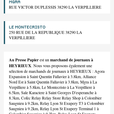
MGRA
RUE VICTOR DUPLESSIS 38290 LA VERPILLIERE
LE MONTECRISTO
250 RUE DE LA REPUBLIQUE 38290 LA
VERPILLIERE
Au Presse Papier
marchand de journaux à
est un
HEYRIEUX
. Nous vous proposons également une
sélection de marchands de journaux à HEYRIEUX :
Agora
Expansion
à Saint Quentin Fallavier à 3.8km,
Alliance
Nord Est
à Saint Quentin Fallavier à 3.8km,
Mgra
à La
Verpilliere à 5.8km,
Le Montecristo
à La Verpilliere à
6.5km,
Sale Karactere
à Saint Georges D'esperanche à
8.3km,
Cofec Relay Relay Store Relay Shop
à Colombier
Saugnieu à 9.2km,
Relay Lyon St Exupery T3
à Colombier
Saugnieu à 9.2km,
Relay Lyon St Exupery Terminal 1
à
Colombier Saugnieu à 9.2km,
Relay Lyon St Exupery